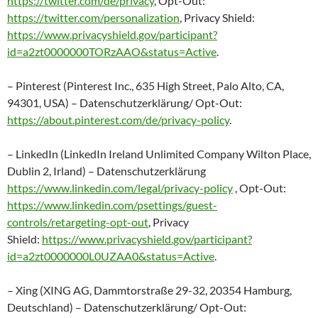
https://twitter.com/de/privacy
, Opt-Out:
https://twitter.com/personalization
, Privacy Shield:
https://www.privacyshield.gov/participant?
id=a2zt0000000TORzAAO&status=Active
.
– Pinterest (Pinterest Inc., 635 High Street, Palo Alto, CA,
94301, USA) – Datenschutzerklärung/ Opt-Out:
https://about.pinterest.com/de/privacy-policy
.
– LinkedIn (LinkedIn Ireland Unlimited Company Wilton Place,
Dublin 2, Irland) – Datenschutzerklärung
https://www.linkedin.com/legal/privacy-policy
, Opt-Out:
https://www.linkedin.com/psettings/guest-
controls/retargeting-opt-out
, Privacy
Shield:
https://www.privacyshield.gov/participant?
id=a2zt0000000L0UZAA0&status=Active
.
– Xing (XING AG, Dammtorstraße 29-32, 20354 Hamburg,
Deutschland) – Datenschutzerklärung/ Opt-Out: