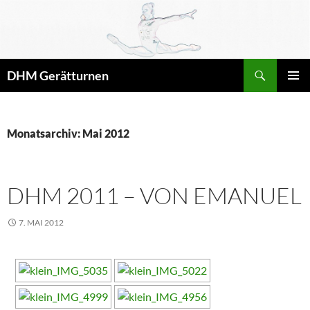
Zum
Inhalt
springen
Suchen
DHM Gerätturnen
PRIMÄR
MENÜ
Monatsarchiv: Mai 2012
DHM 2011 – VON EMANUEL
7. MAI 2012