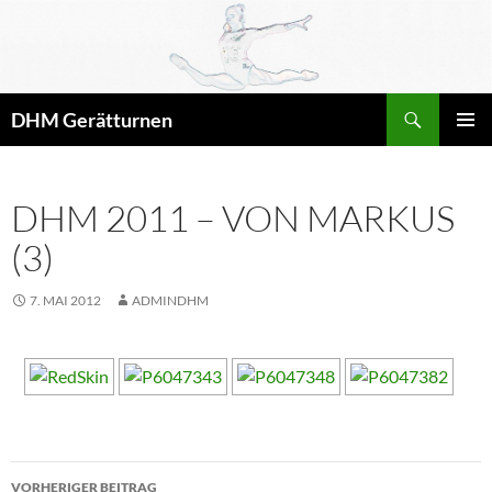
Zum
Inhalt
springen
Suchen
DHM Gerätturnen
PRIMÄR
MENÜ
DHM 2011 – VON MARKUS
(3)
7. MAI 2012
ADMINDHM
Beitragsnavigation
VORHERIGER BEITRAG