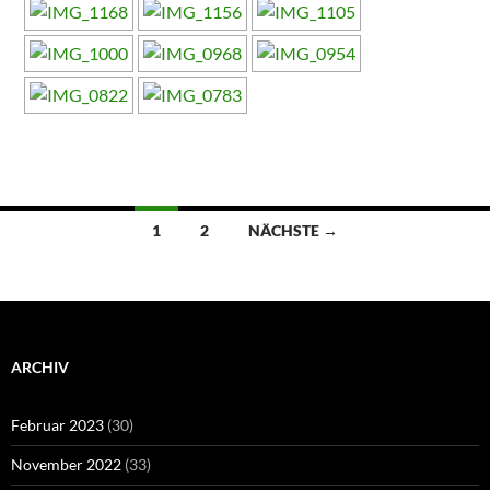
Beitragsnavigation
1
2
NÄCHSTE →
ARCHIV
Februar 2023
(30)
November 2022
(33)