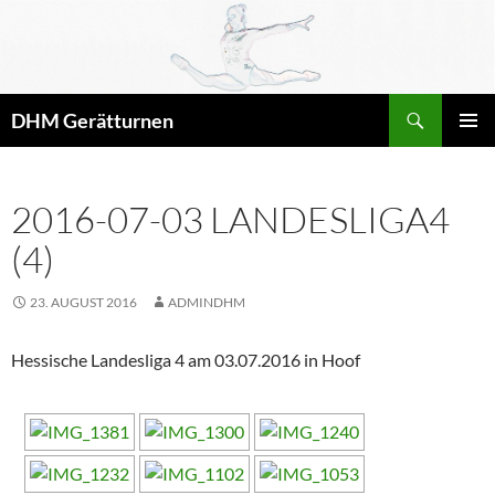
Zum
Inhalt
springen
Suchen
DHM Gerätturnen
PRIMÄR
MENÜ
2016-07-03 LANDESLIGA4
(4)
23. AUGUST 2016
ADMINDHM
Hessische Landesliga 4 am 03.07.2016 in Hoof