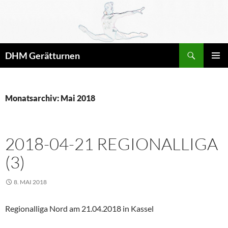
Zum
Inhalt
springen
Suchen
DHM Gerätturnen
PRIMÄR
MENÜ
Monatsarchiv: Mai 2018
2018-04-21 REGIONALLIGA
(3)
8. MAI 2018
Regionalliga Nord am 21.04.2018 in Kassel