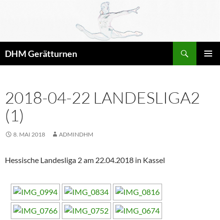
Zum
Inhalt
springen
Suchen
DHM Gerätturnen
PRIMÄR
MENÜ
2018-04-22 LANDESLIGA2
(1)
8. MAI 2018
ADMINDHM
Hessische Landesliga 2 am 22.04.2018 in Kassel