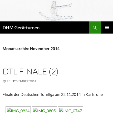
Zum
Inhalt
springen
Suchen
DHM Gerätturnen
PRIMÄR
MENÜ
Monatsarchiv: November 2014
DTL FINALE (2)
23. NOVEMBER 2014
Finale der Deutschen Turnliga am 22.11.2014 in Karlsruhe