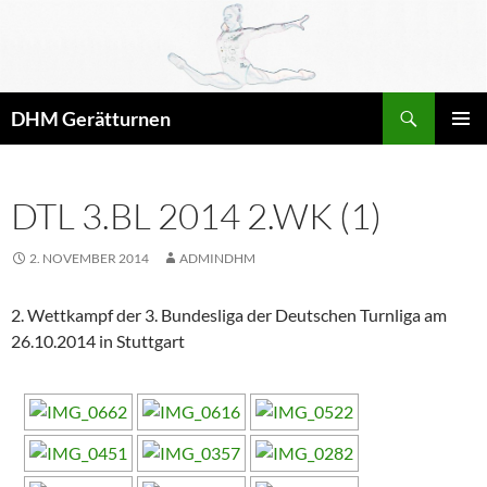
Zum
Inhalt
springen
Suchen
DHM Gerätturnen
PRIMÄR
MENÜ
DTL 3.BL 2014 2.WK (1)
2. NOVEMBER 2014
ADMINDHM
2. Wettkampf der 3. Bundesliga der Deutschen Turnliga am
26.10.2014 in Stuttgart