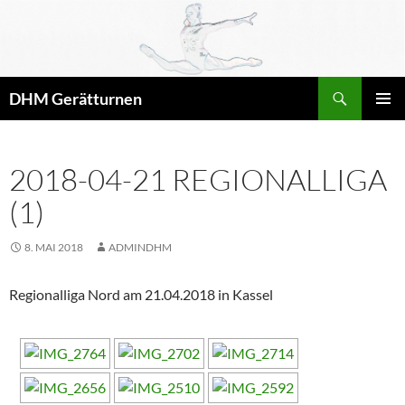
Zum
Inhalt
springen
Suchen
DHM Gerätturnen
PRIMÄR
MENÜ
2018-04-21 REGIONALLIGA
(1)
8. MAI 2018
ADMINDHM
Regionalliga Nord am 21.04.2018 in Kassel