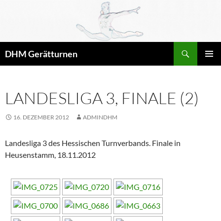
Zum
Inhalt
springen
Suchen
DHM Gerätturnen
PRIMÄR
MENÜ
LANDESLIGA 3, FINALE (2)
16. DEZEMBER 2012
ADMINDHM
Landesliga 3 des Hessischen Turnverbands. Finale in
Heusenstamm, 18.11.2012