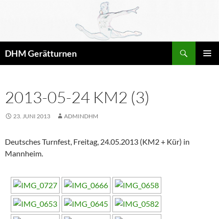
Zum
Inhalt
springen
Suchen
DHM Gerätturnen
PRIMÄR
MENÜ
2013-05-24 KM2 (3)
23. JUNI 2013
ADMINDHM
Deutsches Turnfest, Freitag, 24.05.2013 (KM2 + Kür) in
Mannheim.