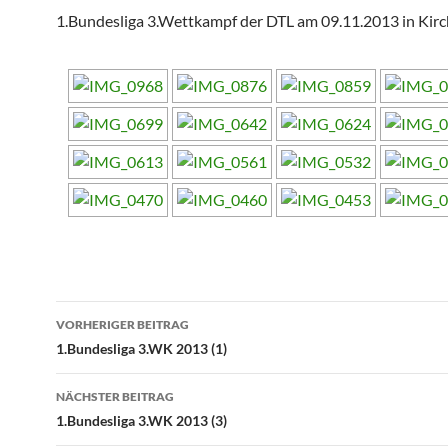
1.Bundesliga 3.Wettkampf der DTL am 09.11.2013 in Kir
Beitragsnavigation
VORHERIGER BEITRAG
1.Bundesliga 3.WK 2013 (1)
NÄCHSTER BEITRAG
1.Bundesliga 3.WK 2013 (3)