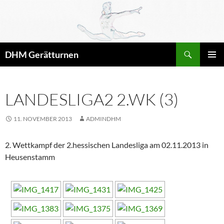
Zum
Inhalt
springen
Suchen
DHM Gerätturnen
PRIMÄR
MENÜ
LANDESLIGA2 2.WK (3)
11. NOVEMBER 2013
ADMINDHM
2. Wettkampf der 2.hessischen Landesliga am 02.11.2013 in
Heusenstamm