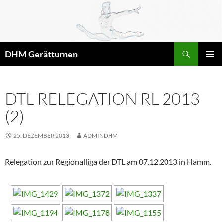
Zum
Inhalt
springen
Suchen
DHM Gerätturnen
PRIMÄR
MENÜ
DTL RELEGATION RL 2013
(2)
25. DEZEMBER 2013
ADMINDHM
Relegation zur Regionalliga der DTL am 07.12.2013 in Hamm.