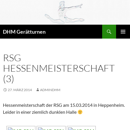
Zum
Inhalt
springen
Suchen
DHM Gerätturnen
PRIMÄR
MENÜ
RSG
HESSENMEISTERSCHAFT
(3)
27. MÄRZ 2014
ADMINDHM
Hessenmeisterschaft der RSG am 15.03.2014 in Heppenheim.
Leider in einer ziemlich dunklen Halle