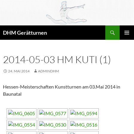
Zum
Inhalt
springen
Suchen
DHM Gerätturnen
PRIMÄR
MENÜ
2014-05-03 HM KUTI (1)
24. MAI 2014
ADMINDHM
Hessen-Meisterschaften Kunstturnen am 03.Mai 2014 in
Baunatal