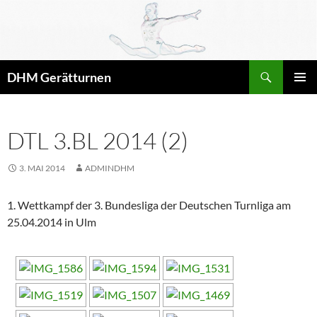
Zum
Inhalt
springen
Suchen
DHM Gerätturnen
PRIMÄR
MENÜ
DTL 3.BL 2014 (2)
3. MAI 2014
ADMINDHM
1. Wettkampf der 3. Bundesliga der Deutschen Turnliga am
25.04.2014 in Ulm