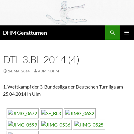
Zum
Inhalt
springen
Suchen
DHM Gerätturnen
PRIMÄR
MENÜ
DTL 3.BL 2014 (4)
24. MAI 2014
ADMINDHM
1. Wettkampf der 3. Bundesliga der Deutschen Turnliga am
25.04.2014 in Ulm