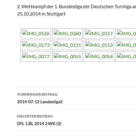
2. Wettkampf der 1. Bundesliga der Deutschen Turnliga 
25.10.2014 in Stuttgart
Beitragsnavigation
VORHERIGER BEITRAG
2014-07-12 Landesliga2
NÄCHSTER BEITRAG
DTL 1.BL 2014 2.WK (2)