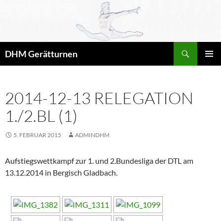
Zum
Inhalt
springen
Suchen
DHM Gerätturnen
PRIMÄR
MENÜ
2014-12-13 RELEGATION
1./2.BL (1)
5. FEBRUAR 2015
ADMINDHM
Aufstiegswettkampf zur 1. und 2.Bundesliga der DTL am
13.12.2014 in Bergisch Gladbach.