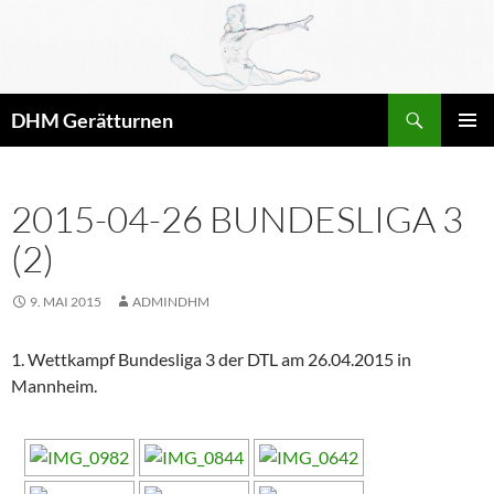
Zum
Inhalt
springen
Suchen
DHM Gerätturnen
PRIMÄR
MENÜ
2015-04-26 BUNDESLIGA 3
(2)
9. MAI 2015
ADMINDHM
1. Wettkampf Bundesliga 3 der DTL am 26.04.2015 in
Mannheim.