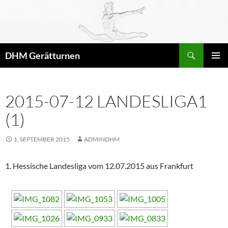
Zum
Inhalt
springen
Suchen
DHM Gerätturnen
PRIMÄR
MENÜ
2015-07-12 LANDESLIGA1
(1)
1. SEPTEMBER 2015
ADMINDHM
1. Hessische Landesliga vom 12.07.2015 aus Frankfurt