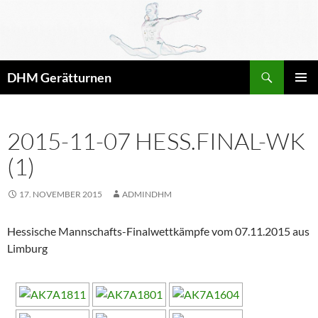
Zum
Inhalt
springen
Suchen
DHM Gerätturnen
PRIMÄR
MENÜ
2015-11-07 HESS.FINAL-WK
(1)
17. NOVEMBER 2015
ADMINDHM
Hessische Mannschafts-Finalwettkämpfe vom 07.11.2015 aus
Limburg