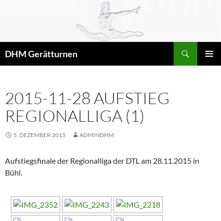
Zum
Inhalt
springen
Suchen
DHM Gerätturnen
PRIMÄR
MENÜ
2015-11-28 AUFSTIEG
REGIONALLIGA (1)
5. DEZEMBER 2015
ADMINDHM
Aufstiegsfinale der Regionalliga der DTL am 28.11.2015 in
Bühl.