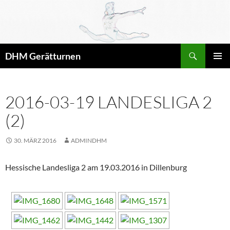
Zum
Inhalt
springen
Suchen
DHM Gerätturnen
PRIMÄR
MENÜ
2016-03-19 LANDESLIGA 2
(2)
30. MÄRZ 2016
ADMINDHM
Hessische Landesliga 2 am 19.03.2016 in Dillenburg