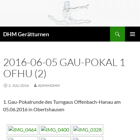
Zum
Inhalt
springen
Suchen
DHM Gerätturnen
PRIMÄR
MENÜ
2016-06-05 GAU-POKAL 1
OFHU (2)
2. JULI 2016
ADMINDHM
1. Gau-Pokalrunde des Turngaus Offenbach-Hanau am
05.06.2016 in Obertshausen