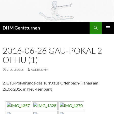
Zum
Inhalt
springen
Suchen
DHM Gerätturnen
PRIMÄR
MENÜ
2016-06-26 GAU-POKAL 2
OFHU (1)
7. JULI 2016
ADMINDHM
2. Gau-Pokalrunde des Turngaus Offenbach-Hanau am
26.06.2016 in Neu-Isenburg