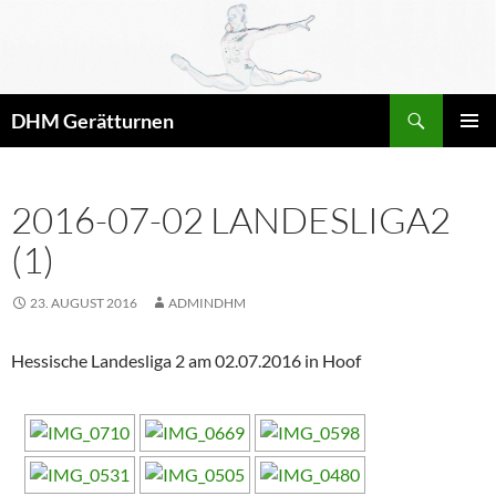
Zum
Inhalt
springen
Suchen
DHM Gerätturnen
PRIMÄR
MENÜ
2016-07-02 LANDESLIGA2
(1)
23. AUGUST 2016
ADMINDHM
Hessische Landesliga 2 am 02.07.2016 in Hoof