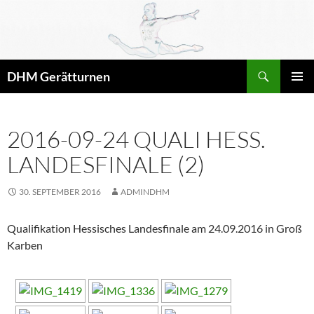
Zum
Inhalt
springen
Suchen
DHM Gerätturnen
PRIMÄR
MENÜ
2016-09-24 QUALI HESS.
LANDESFINALE (2)
30. SEPTEMBER 2016
ADMINDHM
Qualifikation Hessisches Landesfinale am 24.09.2016 in Groß
Karben