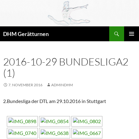
Zum
Inhalt
springen
Suchen
DHM Gerätturnen
PRIMÄR
MENÜ
2016-10-29 BUNDESLIGA2
(1)
7. NOVEMBER 2016
ADMINDHM
2.Bundesliga der DTL am 29.10.2016 in Stuttgart