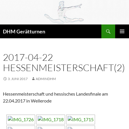
Zum
Inhalt
springen
Suchen
DHM Gerätturnen
PRIMÄR
MENÜ
2017-04-22
HESSENMEISTERSCHAFT(2)
3. JUNI 2017
ADMINDHM
Hessenmeisterschaft und hessisches Landesfinale am
22.04.2017 in Wellerode