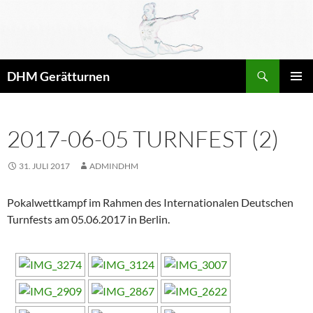
Zum
Inhalt
springen
Suchen
DHM Gerätturnen
PRIMÄR
MENÜ
2017-06-05 TURNFEST (2)
31. JULI 2017
ADMINDHM
Pokalwettkampf im Rahmen des Internationalen Deutschen
Turnfests am 05.06.2017 in Berlin.