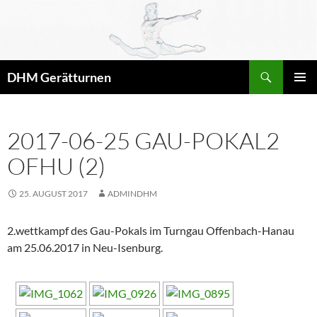
Zum
Inhalt
springen
Suchen
DHM Gerätturnen
PRIMÄR
MENÜ
2017-06-25 GAU-POKAL2
OFHU (2)
25. AUGUST 2017
ADMINDHM
2.wettkampf des Gau-Pokals im Turngau Offenbach-Hanau
am 25.06.2017 in Neu-Isenburg.