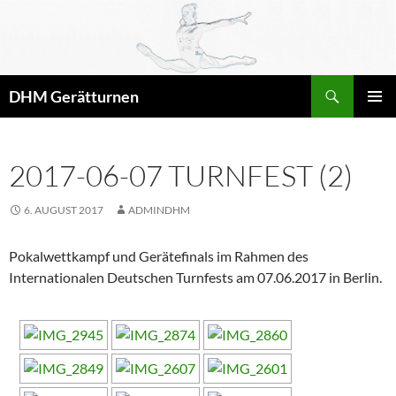
Zum
Inhalt
springen
Suchen
DHM Gerätturnen
PRIMÄR
MENÜ
2017-06-07 TURNFEST (2)
6. AUGUST 2017
ADMINDHM
Pokalwettkampf und Gerätefinals im Rahmen des
Internationalen Deutschen Turnfests am 07.06.2017 in Berlin.