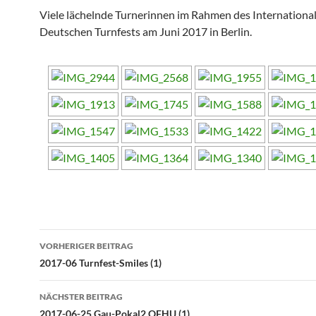
Viele lächelnde Turnerinnen im Rahmen des Internationa
Deutschen Turnfests am Juni 2017 in Berlin.
Beitragsnavigation
VORHERIGER BEITRAG
2017-06 Turnfest-Smiles (1)
NÄCHSTER BEITRAG
2017-06-25 Gau-Pokal2 OFHU (1)