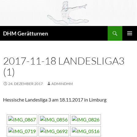
Zum
Inhalt
springen
Suchen
DHM Gerätturnen
PRIMÄR
MENÜ
2017-11-18 LANDESLIGA3
(1)
24. DEZEMBER 2017
ADMINDHM
Hessische Landesliga 3 am 18.11.2017 in Limburg