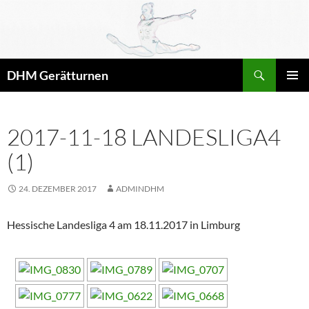
Zum
Inhalt
springen
Suchen
DHM Gerätturnen
PRIMÄR
MENÜ
2017-11-18 LANDESLIGA4
(1)
24. DEZEMBER 2017
ADMINDHM
Hessische Landesliga 4 am 18.11.2017 in Limburg