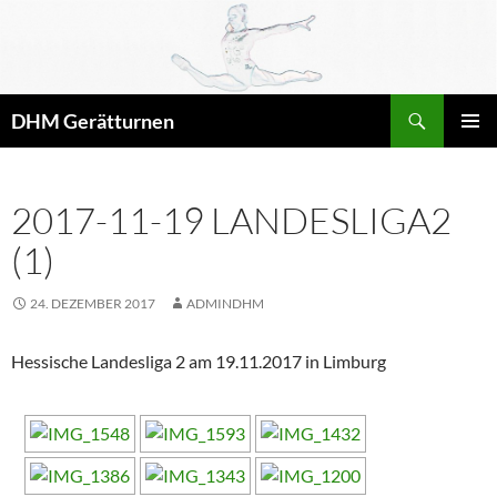
Zum
Inhalt
springen
Suchen
DHM Gerätturnen
PRIMÄR
MENÜ
2017-11-19 LANDESLIGA2
(1)
24. DEZEMBER 2017
ADMINDHM
Hessische Landesliga 2 am 19.11.2017 in Limburg