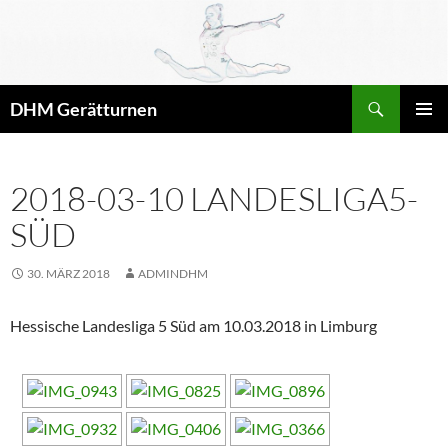
Zum
Inhalt
springen
Suchen
DHM Gerätturnen
PRIMÄR
MENÜ
2018-03-10 LANDESLIGA5-
SÜD
30. MÄRZ 2018
ADMINDHM
Hessische Landesliga 5 Süd am 10.03.2018 in Limburg