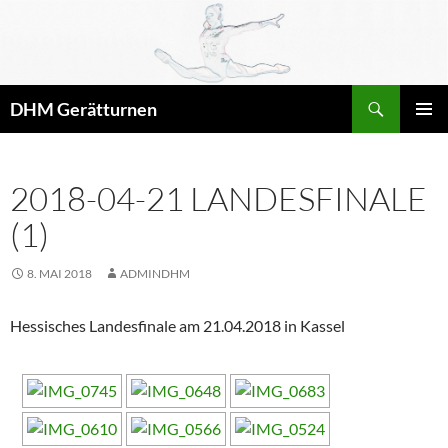
Zum
Inhalt
springen
Suchen
DHM Gerätturnen
PRIMÄR
MENÜ
2018-04-21 LANDESFINALE
(1)
8. MAI 2018
ADMINDHM
Hessisches Landesfinale am 21.04.2018 in Kassel