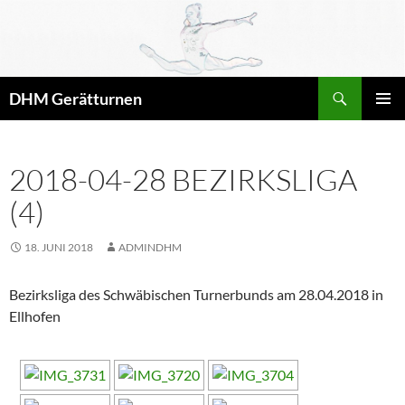
Zum
Inhalt
springen
Suchen
DHM Gerätturnen
PRIMÄR
MENÜ
2018-04-28 BEZIRKSLIGA
(4)
18. JUNI 2018
ADMINDHM
Bezirksliga des Schwäbischen Turnerbunds am 28.04.2018 in
Ellhofen