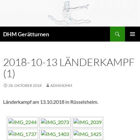
Zum
Inhalt
springen
Suchen
DHM Gerätturnen
PRIMÄR
MENÜ
2018-10-13 LÄNDERKAMPF
(1)
28. OKTOBER 2018
ADMINDHM
Länderkampf am 13.10.2018 in Rüsselsheim.