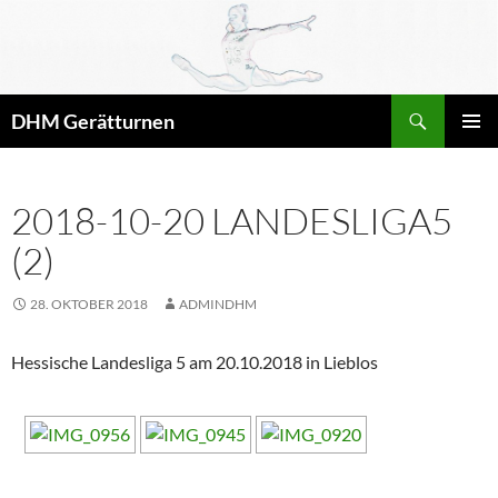
Zum
Inhalt
springen
Suchen
DHM Gerätturnen
PRIMÄR
MENÜ
2018-10-20 LANDESLIGA5
(2)
28. OKTOBER 2018
ADMINDHM
Hessische Landesliga 5 am 20.10.2018 in Lieblos