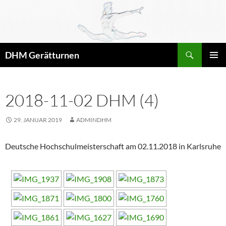
Zum
Inhalt
springen
Suchen
DHM Gerätturnen
PRIMÄR
MENÜ
2018-11-02 DHM (4)
29. JANUAR 2019
ADMINDHM
Deutsche Hochschulmeisterschaft am 02.11.2018 in Karlsruhe