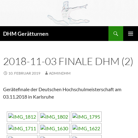
Zum
Inhalt
springen
Suchen
DHM Gerätturnen
PRIMÄR
MENÜ
2018-11-03 FINALE DHM (2)
10. FEBRUAR 2019
ADMINDHM
Gerätefinale der Deutschen Hochschulmeisterschaft am
03.11.2018 in Karlsruhe