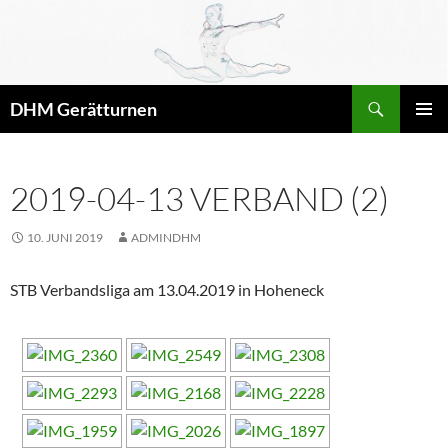
Zum
Inhalt
springen
Suchen
DHM Gerätturnen
PRIMÄR
MENÜ
2019-04-13 VERBAND (2)
10. JUNI 2019
ADMINDHM
STB Verbandsliga am 13.04.2019 in Hoheneck