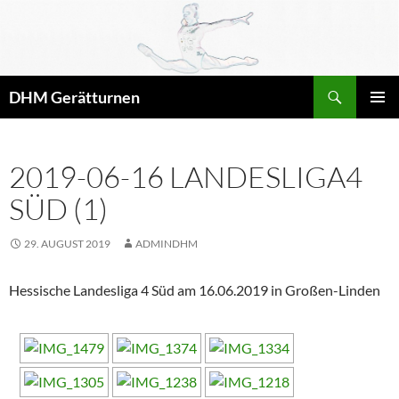
Zum
Inhalt
springen
Suchen
DHM Gerätturnen
PRIMÄR
MENÜ
2019-06-16 LANDESLIGA4
SÜD (1)
29. AUGUST 2019
ADMINDHM
Hessische Landesliga 4 Süd am 16.06.2019 in Großen-Linden