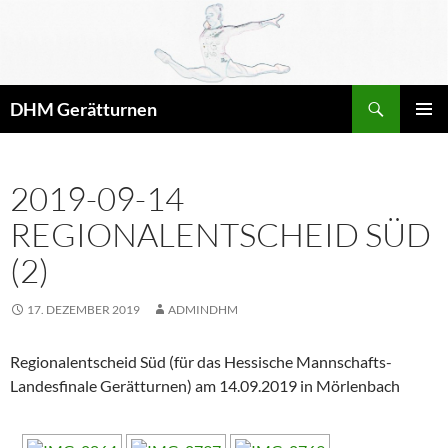
Zum
Inhalt
springen
Suchen
DHM Gerätturnen
PRIMÄR
MENÜ
2019-09-14
REGIONALENTSCHEID SÜD
(2)
17. DEZEMBER 2019
ADMINDHM
Regionalentscheid Süd (für das Hessische Mannschafts-
Landesfinale Gerätturnen) am 14.09.2019 in Mörlenbach