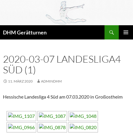
Zum
Inhalt
springen
Suchen
DHM Gerätturnen
PRIMÄR
MENÜ
2020-03-07 LANDESLIGA4
SÜD (1)
11. MÄRZ 2020
ADMINDHM
Hessische Landesliga 4 Süd am 07.03.2020 in Großostheim